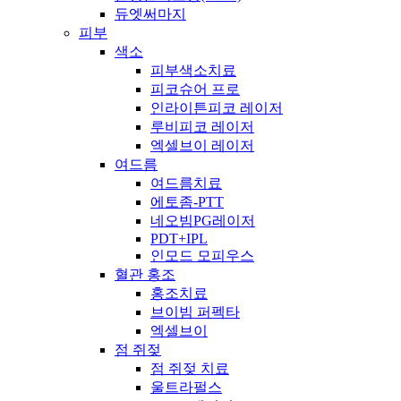
듀엣써마지
피부
색소
피부색소치료
피코슈어 프로
인라이튼피코 레이저
루비피코 레이저
엑셀브이 레이저
여드름
여드름치료
에토좀-PTT
네오빔PG레이저
PDT+IPL
인모드 모피우스
혈관 홍조
홍조치료
브이빔 퍼펙타
엑셀브이
점 쥐젖
점 쥐젖 치료
울트라펄스