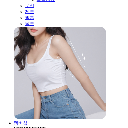
문신
제모
발톱
탈모
멤버십