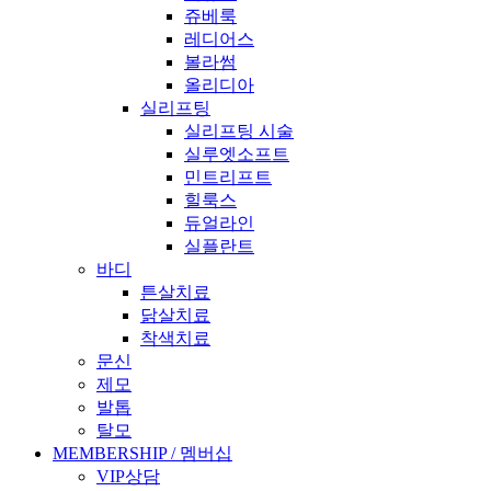
쥬베룩
레디어스
볼라썸
올리디아
실리프팅
실리프팅 시술
실루엣소프트
민트리프트
힐룩스
듀얼라인
실플란트
바디
튼살치료
닭살치료
착색치료
문신
제모
발톱
탈모
MEMBERSHIP / 멤버십
VIP상담