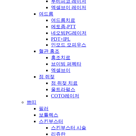
루비피코 레이저
엑셀브이 레이저
여드름
여드름치료
에토좀-PTT
네오빔PG레이저
PDT+IPL
인모드 모피우스
혈관 홍조
홍조치료
브이빔 퍼펙타
엑셀브이
점 쥐젖
점 쥐젖 치료
울트라펄스
COTO레이저
쁘띠
필러
보튤렉스
스킨부스터
스킨부스터 시술
리쥬란