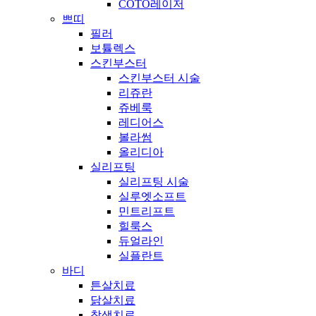
COTO레이저
쁘띠
필러
보튤렉스
스킨부스터
스킨부스터 시술
리쥬란
쥬베룩
레디어스
볼라썸
올리디아
실리프팅
실리프팅 시술
실루엣소프트
민트리프트
힐룩스
듀얼라인
실플란트
바디
튼살치료
닭살치료
착색치료