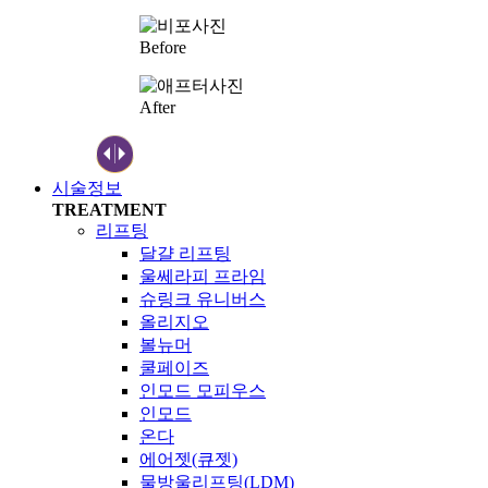
Before
After
시술정보
TREATMENT
리프팅
달걀 리프팅
울쎄라피 프라임
슈링크 유니버스
올리지오
볼뉴머
쿨페이즈
인모드 모피우스
인모드
온다
에어젯(큐젯)
물방울리프팅(LDM)