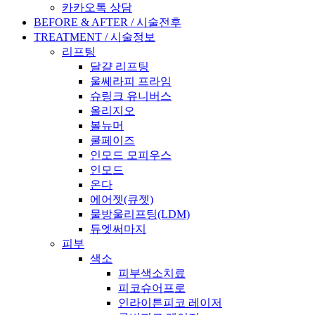
카카오톡 상담
BEFORE & AFTER / 시술전후
TREATMENT / 시술정보
리프팅
달걀 리프팅
울쎄라피 프라임
슈링크 유니버스
올리지오
볼뉴머
쿨페이즈
인모드 모피우스
인모드
온다
에어젯(큐젯)
물방울리프팅(LDM)
듀엣써마지
피부
색소
피부색소치료
피코슈어프로
인라이튼피코 레이저