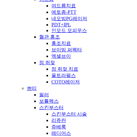
여드름치료
에토좀-PTT
네오빔PG레이저
PDT+IPL
인모드 모피우스
혈관 홍조
홍조치료
브이빔 퍼펙타
엑셀브이
점 쥐젖
점 쥐젖 치료
울트라펄스
COTO레이저
쁘띠
필러
보튤렉스
스킨부스터
스킨부스터 시술
리쥬란
쥬베룩
레디어스