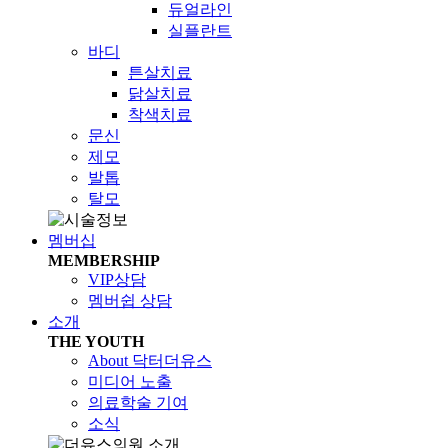
듀얼라인
실플란트
바디
튼살치료
닭살치료
착색치료
문신
제모
발톱
탈모
멤버십
MEMBERSHIP
VIP상담
멤버쉽 상담
소개
THE YOUTH
About 닥터더유스
미디어 노출
의료학술 기여
소식