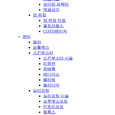
브이빔 퍼펙타
엑셀브이
점 쥐젖
점 쥐젖 치료
울트라펄스
COTO레이저
쁘띠
필러
보튤렉스
스킨부스터
스킨부스터 시술
리쥬란
쥬베룩
레디어스
볼라썸
올리디아
실리프팅
실리프팅 시술
실루엣소프트
민트리프트
힐룩스