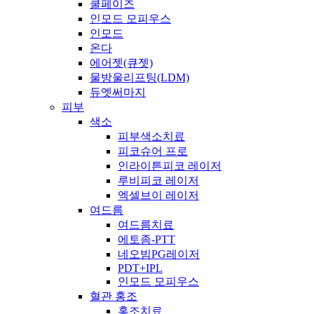
쿨페이즈
인모드 모피우스
인모드
온다
에어젯(큐젯)
물방울리프팅(LDM)
듀엣써마지
피부
색소
피부색소치료
피코슈어 프로
인라이튼피코 레이저
루비피코 레이저
엑셀브이 레이저
여드름
여드름치료
에토좀-PTT
네오빔PG레이저
PDT+IPL
인모드 모피우스
혈관 홍조
홍조치료