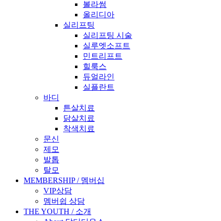
볼라썸
올리디아
실리프팅
실리프팅 시술
실루엣소프트
민트리프트
힐룩스
듀얼라인
실플란트
바디
튼살치료
닭살치료
착색치료
문신
제모
발톱
탈모
MEMBERSHIP / 멤버십
VIP상담
멤버쉽 상담
THE YOUTH / 소개