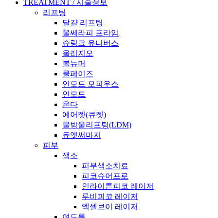
TREATMENT / 시술정보
리프팅
달걀 리프팅
울쎄라피 프라임
슈링크 유니버스
올리지오
볼뉴머
쿨페이즈
인모드 모피우스
인모드
온다
에어젯(큐젯)
물방울리프팅(LDM)
듀엣써마지
피부
색소
피부색소치료
피코슈어프로
인라이튼피코 레이저
루비피코 레이저
엑셀브이 레이저
여드름