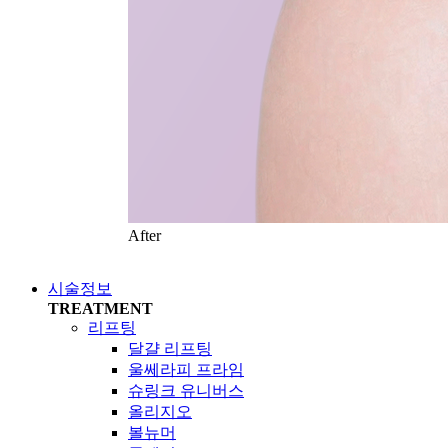
After
시술정보
TREATMENT
리프팅
달걀 리프팅
울쎄라피 프라임
슈링크 유니버스
올리지오
볼뉴머