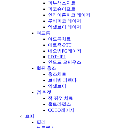
피부색소치료
피코슈어프로
인라이튼피코 레이저
루비피코 레이저
엑셀브이 레이저
여드름
여드름치료
에토좀-PTT
네오빔PG레이저
PDT+IPL
인모드 모피우스
혈관 홍조
홍조치료
브이빔 퍼펙타
엑셀브이
점 쥐젖
점 쥐젖 치료
울트라펄스
COTO레이저
쁘띠
필러