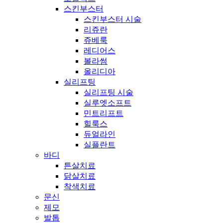
스킨부스터
스킨부스터 시술
리쥬란
쥬베룩
레디어스
볼라썸
올리디아
실리프팅
실리프팅 시술
실루엣소프트
민트리프트
힐룩스
듀얼라인
실플란트
바디
튼살치료
닭살치료
착색치료
문신
제모
발톱