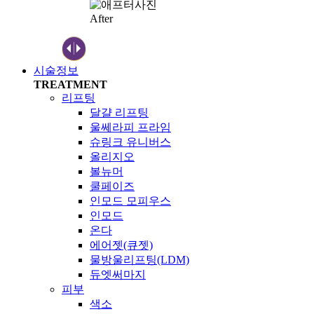
After
시술정보
TREATMENT
리프팅
달걀 리프팅
울쎄라피 프라임
슈링크 유니버스
올리지오
볼뉴머
쿨페이즈
인모드 모피우스
인모드
온다
에어젯(큐젯)
물방울리프팅(LDM)
듀엣써마지
피부
색소