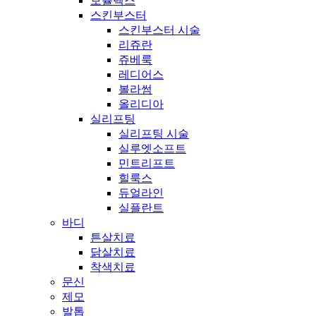
보튤렉스
스킨부스터
스킨부스터 시술
리쥬란
쥬베룩
레디어스
볼라썸
올리디아
실리프팅
실리프팅 시술
실루엣소프트
민트리프트
힐룩스
듀얼라인
실플란트
바디
튼살치료
닭살치료
착색치료
문신
제모
발톱