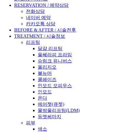
RESERVATION / 예약상담
전화상담
네이버 예약
카카오톡 상담
BEFORE & AFTER / 시술전후
TREATMENT / 시술정보
리프팅
달걀 리프팅
울쎄라피 프라임
슈링크 유니버스
올리지오
볼뉴머
쿨페이즈
인모드 모피우스
인모드
온다
에어젯(큐젯)
물방울리프팅(LDM)
듀엣써마지
피부
색소