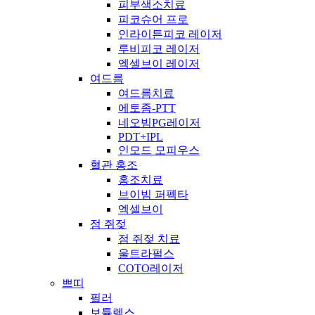
피부색소치료
피코슈어 프로
인라이튼피코 레이저
루비피코 레이저
엑셀브이 레이저
여드름
여드름치료
에토좀-PTT
네오빔PG레이저
PDT+IPL
인모드 모피우스
혈관 홍조
홍조치료
브이빔 퍼펙타
엑셀브이
점 쥐젖
점 쥐젖 치료
울트라펄스
COTO레이저
쁘띠
필러
보튤렉스