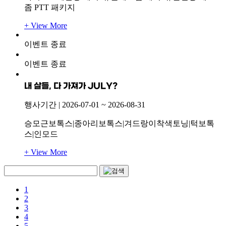
좀 PTT 패키지
+ View More
이벤트 종료
이벤트 종료
내 살들, 다 가져가 JULY?
행사기간 |
2026-07-01
~
2026-08-31
승모근보톡스|종아리보톡스|겨드랑이착색토닝|턱보톡
스|인모드
+ View More
1
2
3
4
5